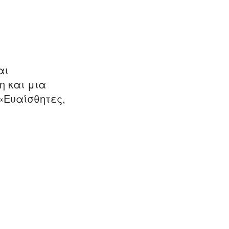
αι
η και μια
 «Ευαίσθητες,