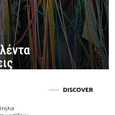
αλέντα
εις
DISCOVER
ξίτηλα