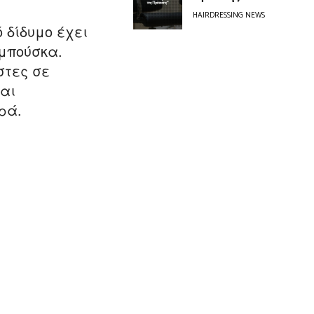
HAIRDRESSING NEWS
ό δίδυμο έχει
αμπούσκα.
στες σε
ναι
ρά.