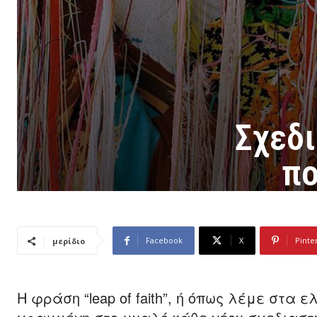
Σχεδι
πο
Facebook
X
Pinte
μερίδιο
Η φράση “leap of faith”, ή όπως λέμε στα 