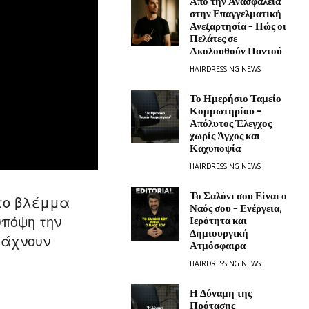
Από την Ανασφάλεια
στην Επαγγελματική
Ανεξαρτησία – Πώς οι
Πελάτες σε
Ακολουθούν Παντού
HAIRDRESSING NEWS
Το Ημερήσιο Ταμείο
Κομμωτηρίου –
Απόλυτος Έλεγχος
χωρίς Άγχος και
Καχυποψία
HAIRDRESSING NEWS
Το Σαλόνι σου Είναι ο
 το βλέμμα
Ναός σου – Ενέργεια,
υπόψη την
Ιερότητα και
Δημιουργική
ιάχνουν
Ατμόσφαιρα
HAIRDRESSING NEWS
Η Δύναμη της
Πρότασης