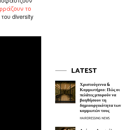
ποφασίζουν
φράζουν το
ου diversity
LATEST
Χριστούγεννα &
Κομμωτήριο: Πώς οι
πελάτες μπορούν να
βοηθήσουν τη
δημιουργικότητα των
κομμωτών τους
HAIRDRESSING NEWS