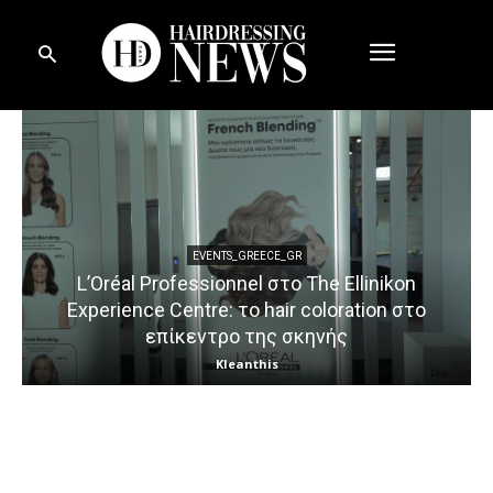
EVENTS_GREECE_GR
L’Oréal Professionnel στο The Ellinikon
Experience Centre: το hair coloration στο
επίκεντρο της σκηνής
Kleanthis