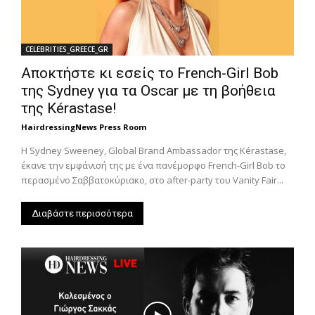
CELEBRITIES_GREECE_GR
Αποκτήστε κι εσείς το French-Girl Bob
της Sydney για τα Oscar με τη βοήθεια
της Kérastase!
HairdressingNews Press Room
Η Sydney Sweeney, Global Brand Ambassador της Kérastase,
έκανε την εμφάνισή της με ένα πανέμορφο French-Girl Bob το
περασμένο Σαββατοκύριακο, στο after-party του Vanity Fair...
Διαβάστε περισσότερα