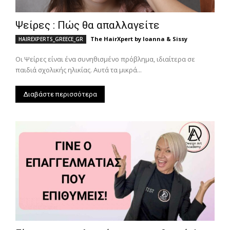
Ψείρες : Πώς θα απαλλαγείτε
The HairXpert by Ioanna & Sissy
HAIREXPERTS_GREECE_GR
Οι Ψείρες είναι ένα συνηθισμένο πρόβλημα, ιδιαίτερα σε
παιδιά σχολικής ηλικίας. Αυτά τα μικρά...
Διαβάστε περισσότερα