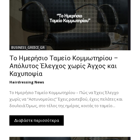
BUSINESS_GREECE_GR
Το Ημερήσιο Ταμείο Κομμωτηρίου –
Απόλυτος Έλεγχος χωρίς Άγχος και
Καχυποψία
Hairdressing News
Το Ημερήσιο Ταμείο Κομμωτηρίου – Πώς να Έχεις Έλεγχο
χωρίς να “Αστυνομεύεις” Έχεις ραντεβού, έχεις πελάτες και
δουλειά.Όμως, στο τέλος της ημέρας, κοιτάς το ταμείο...
Διαβάστε περισσότερα