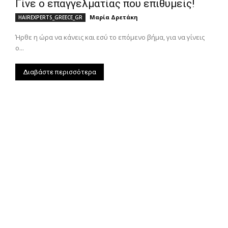
Γίνε ο επαγγελματίας που επιθυμείς!
Μαρία Δρετάκη
HAIREXPERTS_GREECE_GR
Ήρθε η ώρα να κάνεις και εσύ το επόμενο βήμα, για να γίνεις
ο...
Διαβάστε περισσότερα