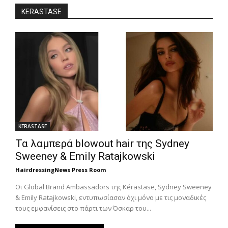
KERASTASE
KERASTASE
Τα λαμπερά blowout hair της Sydney
Sweeney & Emily Ratajkowski
HairdressingNews Press Room
Οι Global Brand Ambassadors της Kérastase, Sydney Sweeney
& Emily Ratajkowski, εντυπωσίασαν όχι μόνο με τις μοναδικές
τους εμφανίσεις στο πάρτι των Όσκαρ του...