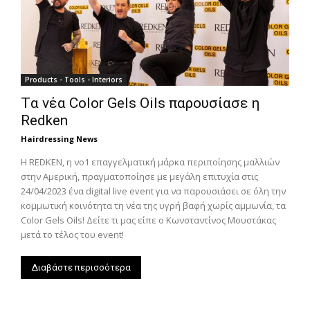
Products - Tools - Interiors
Tα νέα Color Gels Oils παρουσίασε η
Redken
Hairdressing News
H REDKEN, η νο1 επαγγελματική μάρκα περιποίησης μαλλιών
στην Αμερική, πραγματοποίησε με μεγάλη επιτυχία στις
24/04/2023 ένα digital live event για να παρουσιάσει σε όλη την
κομμωτική κοινότητα τη νέα της υγρή βαφή χωρίς αμμωνία, τα
Color Gels Oils! Δείτε τι μας είπε ο Κωνσταντίνος Μουστάκας
μετά το τέλος του event!
Διαβάστε περισσότερα