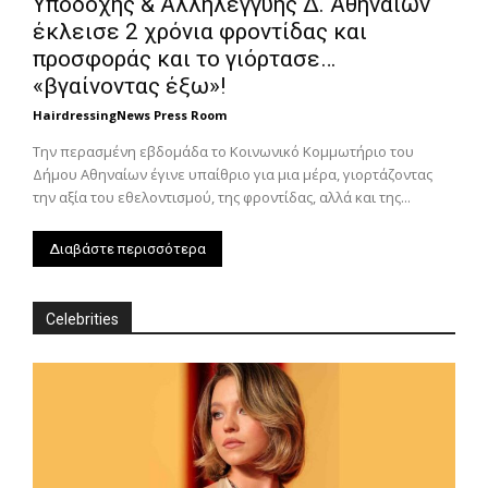
Υποδοχής & Αλληλεγγύης Δ. Αθηναίων
έκλεισε 2 χρόνια φροντίδας και
Βραδινά - νυφικά χτενίσματα #How to
event - Με την Κέλλυ Καλογεροπούλου
προσφοράς και το γιόρτασε…
#hair #updo
01:17:53
«βγαίνοντας έξω»!
HairdressingNews Press Room
Την περασμένη εβδομάδα το Κοινωνικό Κομμωτήριο του
Δήμου Αθηναίων έγινε υπαίθριο για μια μέρα, γιορτάζοντας
την αξία του εθελοντισμού, της φροντίδας, αλλά και της...
Διαβάστε περισσότερα
Celebrities