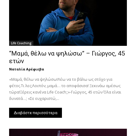
Life Coaching
“Μαμά, θέλω να ψηλώσω” – Γιώργος, 45
ετών
Ναταλία Αρέφιεβα
«Μαμά, θέλω να ψηλώσω!Λέω να το βάλω ως στόχο για
φέτος.Τι λες;Λοιπόν, μαμά… το αποφάσισα! Ξεκινάω αμέσως
τώρα!Ξέρεις κανένα Life Coach;;»-Γιώργος, 45 ετών Όλα είναι
δυνατά…; «Σε ευχαριστώ,...
Διαβάστε περισσότερα