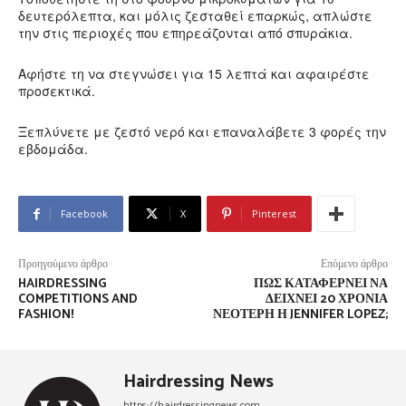
δευτερόλεπτα, και μόλις ζεσταθεί επαρκώς, απλώστε
την στις περιοχές που επηρεάζονται από σπυράκια.
Αφήστε τη να στεγνώσει για 15 λεπτά και αφαιρέστε
προσεκτικά.
Ξεπλύνετε με ζεστό νερό και επαναλάβετε 3 φορές την
εβδομάδα.
Facebook
X
Pinterest
Προηγούμενο άρθρο
Επόμενο άρθρο
HAIRDRESSING
ΠΏΣ ΚΑΤΑΦΈΡΝΕΙ ΝΑ
COMPETITIONS AND
ΔΕΊΧΝΕΙ 20 ΧΡΌΝΙΑ
FASHION!
ΝΕΌΤΕΡΗ Η JENNIFER LOPEZ;
Hairdressing News
https://hairdressingnews.com