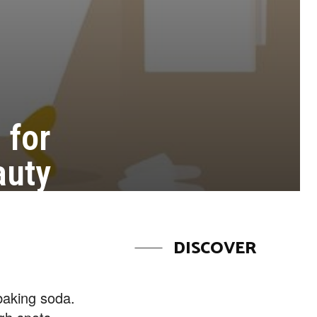
 for
auty
DISCOVER
 baking soda.