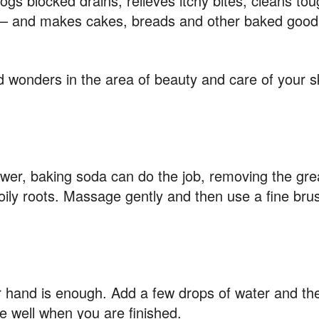
gs blocked drains, relieves itchy bites, cleans to
 – and makes cakes, breads and other baked goodie
 wonders in the area of beauty and care of your sk
wer, baking soda can do the job, removing the gr
oily roots. Massage gently and then use a fine br
r hand is enough. Add a few drops of water and the
e well when you are finished.