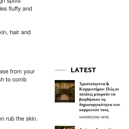
ugh spots
s fluffy and
in, hair and
LATEST
ease from your
ush to comb
Χριστούγεννα &
Κομμωτήριο: Πώς οι
πελάτες μπορούν να
βοηθήσουν τη
δημιουργικότητα των
κομμωτών τους
n rub the skin.
HAIRDRESSING NEWS