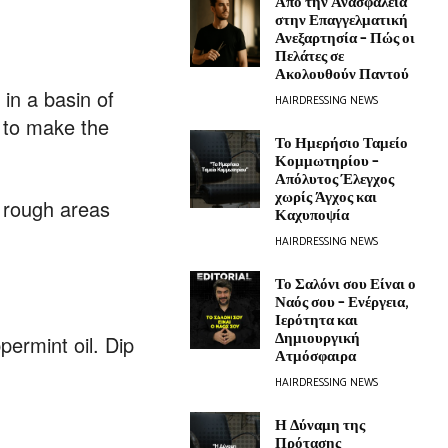
Από την Ανασφάλεια
στην Επαγγελματική
Ανεξαρτησία – Πώς οι
Πελάτες σε
Ακολουθούν Παντού
in a basin of
HAIRDRESSING NEWS
l to make the
Το Ημερήσιο Ταμείο
Κομμωτηρίου –
Απόλυτος Έλεγχος
χωρίς Άγχος και
e rough areas
Καχυποψία
HAIRDRESSING NEWS
Το Σαλόνι σου Είναι ο
Ναός σου – Ενέργεια,
Ιερότητα και
Δημιουργική
permint oil. Dip
Ατμόσφαιρα
HAIRDRESSING NEWS
Η Δύναμη της
Πρότασης