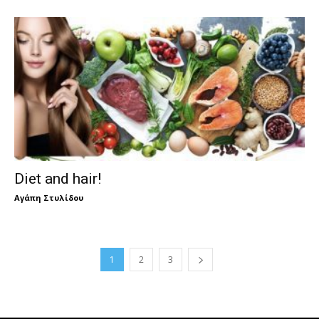
Diet and hair!
Αγάπη Στυλίδου
1
2
3