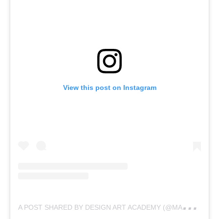
View this post on Instagram
A
POST SHARED BY DESIGN ART ACADEMY (@MARIA_DRETAKI_)