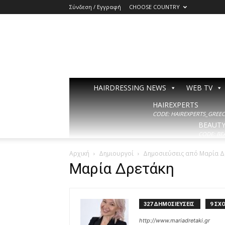
Σύνδεση / Εγγραφή
CHOOSE COUNTRY
HAIRDRESSING NEWS
WEB TV
HAIREXPERTS
CODE: HAIREXPERTS_GREECE
BEAUT
CODE: BE
Αρχική
Δημιουργοί
Δημοσιεύσεις από Μαρία Δ
Μαρία Δρετάκη
327 ΔΗΜΟΣΙΕΥΣΕΙΣ
9 ΣΧΟ
http://www.mariadretaki.gr