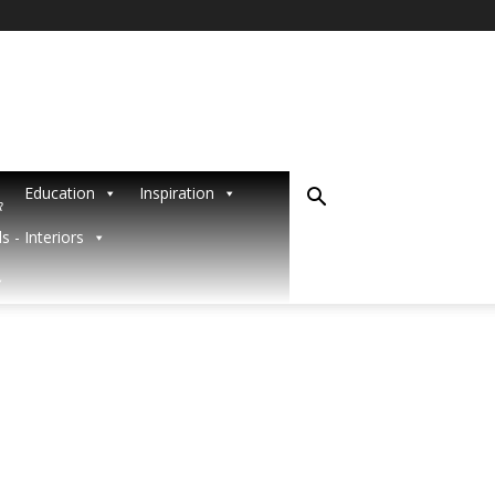
Education
Inspiration
R
s - Interiors