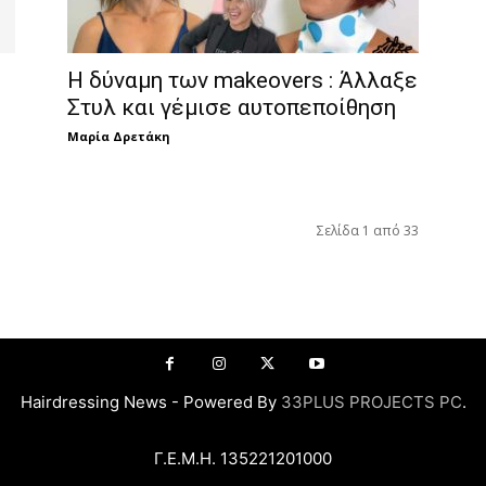
e
Η δύναμη των makeovers : Άλλαξε
Στυλ και γέμισε αυτοπεποίθηση
Μαρία Δρετάκη
Σελίδα 1 από 33
Hairdressing News - Powered By
33PLUS PROJECTS PC
.
Γ.Ε.Μ.Η. 135221201000