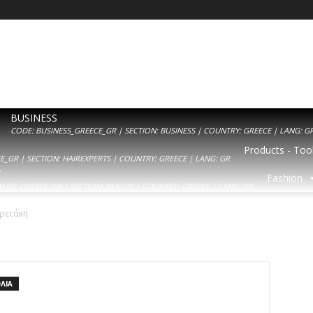
BUSINESS
CODE: BUSINESS_GREECE_GR | SECTION: BUSINESS | COUNTRY: GREECE | LANG: G
Products - Tool
_GR | SECTION: HAIREXPERTS | COUNTRY: GREECE | LANG: GR
Y
Fashion
AUTY_GREECE_GR | SECTION: BEAUTY | COUNTRY: GREECE | LANG: GR
ρετάκη
ΛΙΑ