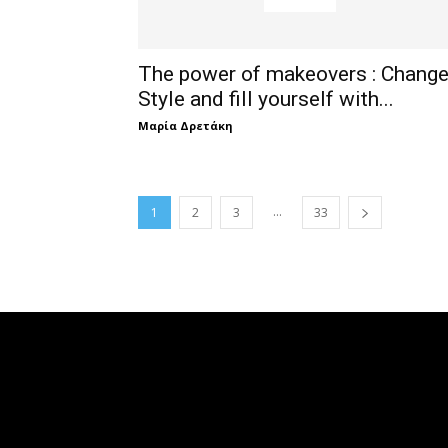
The power of makeovers : Chang
Style and fill yourself with...
Μαρία Δρετάκη
...
1
2
3
33