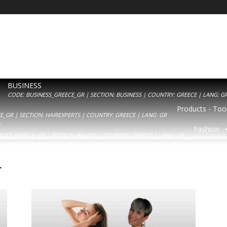
BUSINESS
CODE: BUSINESS_GREECE_GR | SECTION: BUSINESS | COUNTRY: GREECE | LANG: G
Products - Tool
_GR | SECTION: HAIREXPERTS | COUNTRY: GREECE | LANG: GR
Y
Fashion
AUTY_GREECE_GR | SECTION: BEAUTY | COUNTRY: GREECE | LANG: GR
r