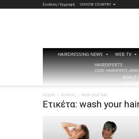
Σύνδεση / Εγγραφή
CHOOSE COUNTRY
HAIRDRESSING NEWS
WEB TV
HAIREXPERTS
CODE: HAIREXPERTS_GREECE
BEAUT
CODE: BE
Αρχική
Ετικέτες
Wash your hair
Ετικέτα: wash your hai