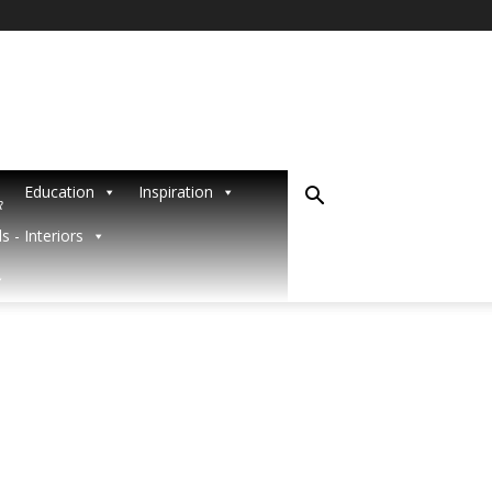
Education
Inspiration
R
s - Interiors