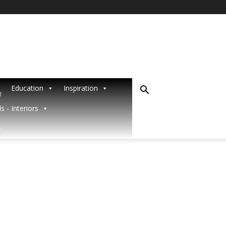
Education
Inspiration
R
s - Interiors