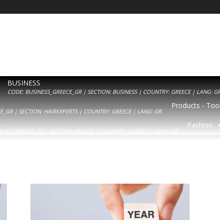
BUSINESS
CODE: BUSINESS_GREECE_GR | SECTION: BUSINESS | COUNTRY: GREECE | LANG: G
Products - Tool
_GR | SECTION: HAIREXPERTS | COUNTRY: GREECE | LANG: GR
Y
Fashion
AUTY_GREECE_GR | SECTION: BEAUTY | COUNTRY: GREECE | LANG: GR