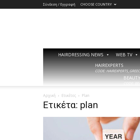
Σύνδεση / Εγγραφή
CHOOSE COUNTRY
HAIRDRESSING NEWS
WEB TV
HAIREXPERTS
CODE: HAIREXPERTS_GREECE
BEAUT
CODE: BE
Αρχική
Ετικέτες
Plan
Ετικέτα: plan