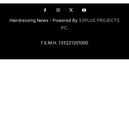
Hairdressing News - Powered By
33PLUS PROJECTS
PC
.
Γ.Ε.Μ.Η. 135221201000