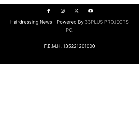
Hairdressing News - Powered By
33PLUS PROJECTS
PC
.
Γ.Ε.Μ.Η. 135221201000