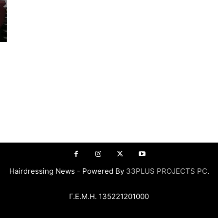
Hairdressing News - Powered By
33PLUS PROJECTS PC
.
Γ.Ε.Μ.Η. 135221201000