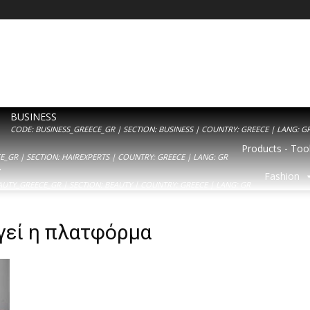
BUSINESS
CODE: BUSINESS_GREECE_GR | SECTION: BUSINESS | COUNTRY: GREECE | LANG: G
Products - Tool
_GR | SECTION: HAIREXPERTS | COUNTRY: GREECE | LANG: GR
Y
Fashion
AUTY_GREECE_GR | SECTION: BEAUTY | COUNTRY: GREECE | LANG: GR
γεί η πλατφόρμα