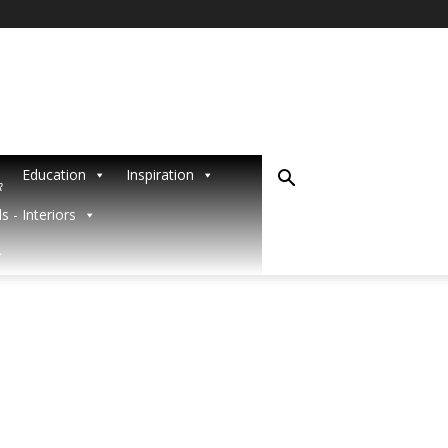
Education
Inspiration
R
s - Interiors