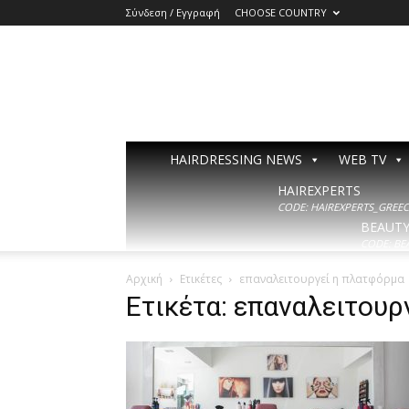
Σύνδεση / Εγγραφή
CHOOSE COUNTRY
HAIRDRESSING NEWS
WEB TV
HAIREXPERTS
CODE: HAIREXPERTS_GREECE
BEAUT
CODE: BE
Αρχική
Ετικέτες
επαναλειτουργεί η πλατφόρμα
Ετικέτα: επαναλειτουρ