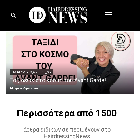
HAIREXPERTS_GREECE_GR
Ταξίδεψε στο κόσμο του Avant Garde!
Μαρία Δρετάκη
T
Περισσότερα από 1500
άρθρα ειδικών σε περιμένουν στο
HairdressingNews