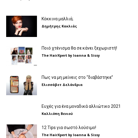
Κόκκινα μαλλιά;
Δημήτρης Κακλιάς
Ποιό χτένισμα θα σε κάνει ξεχωριστή!
The HairXpert by Ioanna & Sissy
Πως να μη μείνεις στο “διαβάστηκε”
Ελισσάβετ Δελάνδρια
Ευχές για ένα μοναδικά αλλιώτικο 2021
Καλλιόπη Βενιού
12 Tips για σωστό λούσιμο!
The HairXpert by Ioanna & Sissy