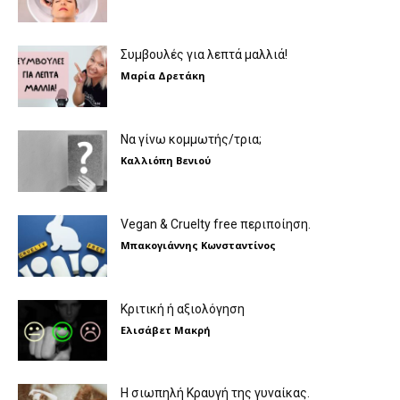
Συμβουλές για λεπτά μαλλιά!
Μαρία Δρετάκη
Να γίνω κομμωτής/τρια;
Καλλιόπη Βενιού
Vegan & Cruelty free περιποίηση.
Μπακογιάννης Κωνσταντίνος
Κριτική ή αξιολόγηση
Ελισάβετ Μακρή
Η σιωπηλή Κραυγή της γυναίκας.