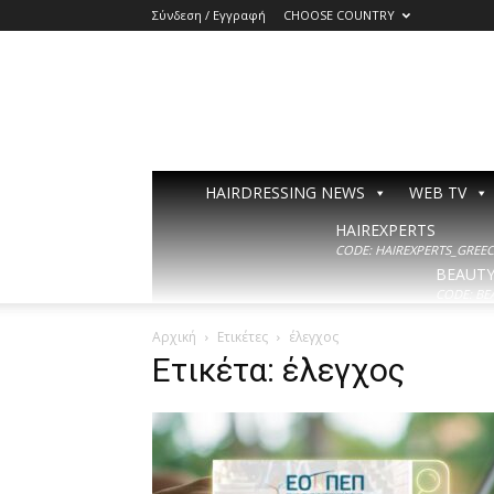
Σύνδεση / Εγγραφή
CHOOSE COUNTRY
HAIRDRESSING NEWS
WEB TV
HAIREXPERTS
CODE: HAIREXPERTS_GREECE
BEAUT
CODE: BE
Αρχική
Ετικέτες
έλεγχος
Ετικέτα: έλεγχος