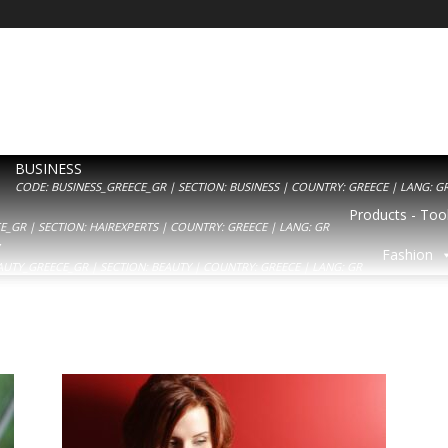
BUSINESS
CODE: BUSINESS_GREECE_GR | SECTION: BUSINESS | COUNTRY: GREECE | LANG: G
Products - Tool
_GR | SECTION: HAIREXPERTS | COUNTRY: GREECE | LANG: GR
Y
Fashion
AUTY_GREECE_GR | SECTION: BEAUTY | COUNTRY: GREECE | LANG: GR