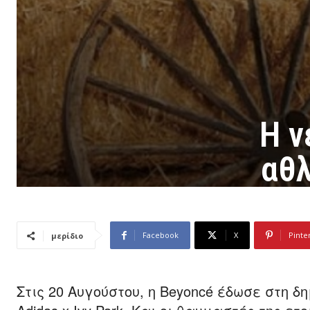
Η ν
αθλ
Facebook
X
Pinte
μερίδιο
Στις 20 Αυγούστου, η Beyoncé έδωσε στη δ