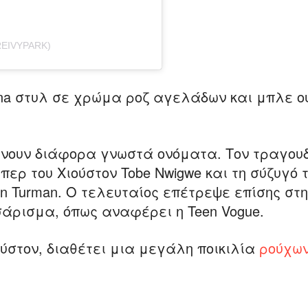
EIVYPARK)
cana στυλ σε χρώμα ροζ αγελάδων και μπλε ο
ουν διάφορα γνωστά ονόματα. Τον τραγουδισ
άπερ του Χιούστον Tobe Nwigwe και τη σύζυγό 
nn Turman. Ο τελευταίος επέτρεψε επίσης στη
σάρισμα, όπως αναφέρει η Teen Vogue.
ούστον, διαθέτει μια μεγάλη ποικιλία
ρούχω