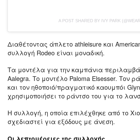
A POST SHARED BY IVY PARK (@WEAR
Διαθέτοντας άπλετο athleisure και Ameri
συλλογή Rodeo είναι μοναδική.
Τα μοντέλα για την καμπάνια περιλαμβάν
Aalegra. Το μοντέλο Paloma Elsesser. Τον ρ
και τον ηθοποιό/πραγματικό καουμπόι Gly
χρησιμοποιήσει το ράντσο του για το λαν
Η συλλογή, η οποία επιλέχθηκε από το Χι
σχεδιαστεί για εξόδους με άνεση.
Οι λεπτομέρειες της συλλογής