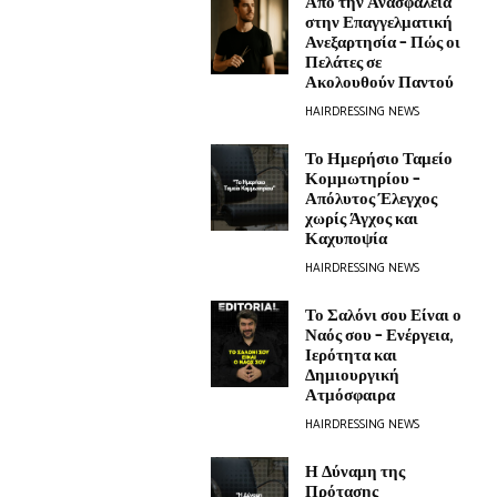
Από την Ανασφάλεια
στην Επαγγελματική
Ανεξαρτησία – Πώς οι
Πελάτες σε
Ακολουθούν Παντού
HAIRDRESSING NEWS
Το Ημερήσιο Ταμείο
Κομμωτηρίου –
Απόλυτος Έλεγχος
χωρίς Άγχος και
Καχυποψία
HAIRDRESSING NEWS
Το Σαλόνι σου Είναι ο
Ναός σου – Ενέργεια,
Ιερότητα και
Δημιουργική
Ατμόσφαιρα
HAIRDRESSING NEWS
Η Δύναμη της
Πρότασης