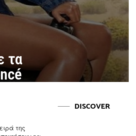
ε τα
oncé
DISCOVER
ειρά της