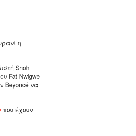
υρανί η
τή Snoh ​​
του Fat Nwigwe
ν Beyoncé να
ν
που έχουν