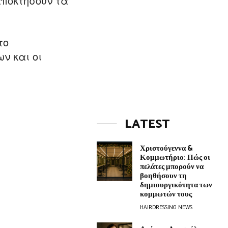
αποκτήσουν τα
το
ν και οι
LATEST
Χριστούγεννα &
Κομμωτήριο: Πώς οι
πελάτες μπορούν να
βοηθήσουν τη
δημιουργικότητα των
κομμωτών τους
HAIRDRESSING NEWS