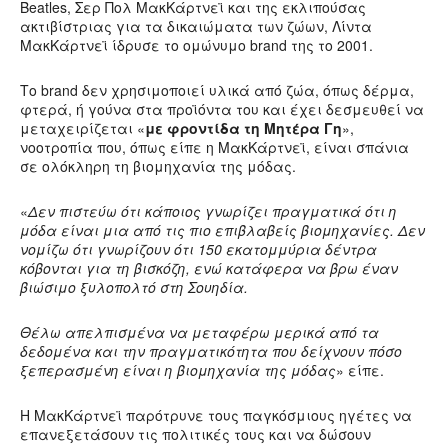
Beatles, Σερ Πολ ΜακΚάρτνεϊ και της εκλιπούσας
ακτιβίστριας για τα δικαιώματα των ζώων, Λίντα
ΜακΚάρτνεϊ ίδρυσε το ομώνυμο brand της το 2001.
Το brand δεν χρησιμοποιεί υλικά από ζώα, όπως δέρμα,
φτερά, ή γούνα στα προϊόντα του και έχει δεσμευθεί να
μεταχειρίζεται «
με φροντίδα τη Μητέρα Γη
»,
νοοτροπία που, όπως είπε η ΜακΚάρτνεϊ, είναι σπάνια
σε ολόκληρη τη βιομηχανία της μόδας.
«
Δεν πιστεύω ότι κάποιος γνωρίζει πραγματικά ότι η
μόδα είναι μια από τις πιο επιβλαβείς βιομηχανίες. Δεν
νομίζω ότι γνωρίζουν ότι 150 εκατομμύρια δέντρα
κόβονται για τη βισκόζη, ενώ κατάφερα να βρω έναν
βιώσιμο ξυλοπολτό στη Σουηδία.
Θέλω απελπισμένα να μεταφέρω μερικά από τα
δεδομένα και την πραγματικότητα που δείχνουν πόσο
ξεπερασμένη είναι η βιομηχανία της μόδας
» είπε.
Η ΜακΚάρτνεϊ παρότρυνε τους παγκόσμιους ηγέτες να
επανεξετάσουν τις πολιτικές τους και να δώσουν