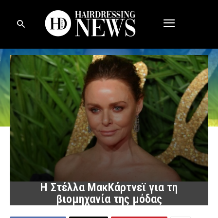
Η Στέλλα ΜακΚάρτνεϊ για τη
βιομηχανία της μόδας