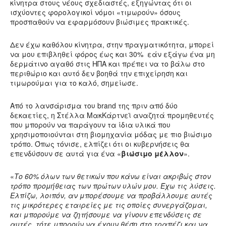
κίνητρα στους νέους σχεδιαστές, εξηγώντας ότι οι
ισχύοντες φορολογικοί νόμοι «τιμωρούν» όσους
προσπαθούν να εφαρμόσουν βιώσιμες πρακτικές.
Δεν έχω καθόλου κίνητρα, στην πραγματικότητα, μπορεί
να μου επιβληθεί φόρος έως και 30% εάν εξάγω ένα μη
δερμάτινο αγαθό στις ΗΠΑ και πρέπει να το βάλω στο
περιθώριο και αυτό δεν βοηθά την επιχείρηση και
τιμωρούμαι για το καλό, σημείωσε.
Από το λανσάρισμα του brand της πριν από δύο
δεκαετίες, η Στέλλα ΜακΚάρτνεϊ αναζητά προμηθευτές
που μπορούν να παράγουν τα ίδια υλικά που
χρησιμοποιούνται στη βιομηχανία μόδας με πιο βιώσιμο
τρόπο. Όπως τόνισε, ελπίζει ότι οι κυβερνήσεις θα
επενδύσουν σε αυτά για ένα «
βιώσιμο μέλλον
».
«
Το 60% όλων των θετικών που κάνω είναι ακριβώς στον
τρόπο προμήθειας των πρώτων υλών μου. Έχω τις λύσεις.
Ελπίζω, λοιπόν, αν μπορέσουμε να προβάλλουμε αυτές
τις μικρότερες εταιρείες με τις οποίες συνεργάζομαι,
και μπορούμε να ζητήσουμε να γίνουν επενδύσεις σε
αυτές, τότε μπορούν να έχουν θέση στο τραπέζι και να