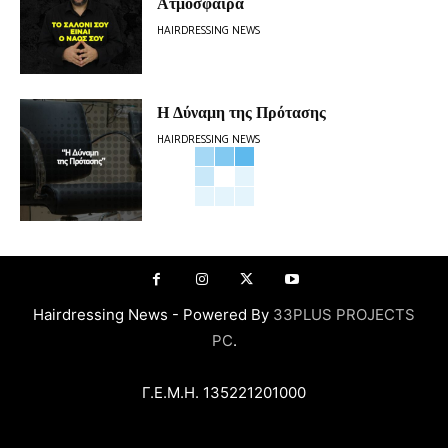
Ατμόσφαιρα
HAIRDRESSING NEWS
Η Δύναμη της Πρότασης
HAIRDRESSING NEWS
Hairdressing News - Powered By
33PLUS PROJECTS
PC
.
Γ.Ε.Μ.Η. 135221201000