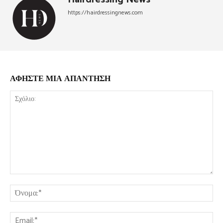
https://hairdressingnews.com
ΑΦΗΣΤΕ ΜΙΑ ΑΠΑΝΤΗΣΗ
Σχόλιο:
Όν
Ema