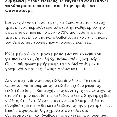
Σύμφωνα με τους ειδικούς, το εύγευστο αλάτι κάνει
πολύ περισσότερο κακό, από ότι μπορούμε να
φανταστούμε.
Έρευνες λένε ότι όλοι εμείς επιδιώκοντας το ή και όχι,
τρώμε πολύ περισσότερο αλάτι στην καθημερινότητα
μας, από ότι πρέπει, αφού το 75% της ποσότητας που
τρώμε μπορεί να μην καταλαβαίνουμε καν την ύπαρξη
του σε έτοιμες τροφές που υπάρχουν εκεί έξω.
Κάθε μέρα δικαιούμαστε
μόνο ένα κουταλάκι του
γλυκού αλάτι
, δηλαδή όχι πάνω από 6 γραμμάρια.
Όμως, σύμφωνα με έρευνες τα παιδιά τρώνε 8-10
γραμμάρια και οι ενήλικες ακόμα και 11,12.
Δεν υπάρχει δεν μπορώ, αλλά δεν θέλω. Για αυτό
φρόντισε να περιορίσεις το αλάτι όχι όσο μπορείς,
αλλά όσο θες!!! Καταρχήν στις συνταγές που φτιάχνεις
στο σπίτι, μην προσθέτεις καθόλου αλάτι. Στην αρχή θα
νιώθεις ότι είναι λίγο πιο άγευστο, αλλά μετά θα το
συνηθίσεις και δεν θα καταλαβαίνεις την μη ύπαρξη του.
Επίσης αφιέρωσε λίγο χρόνο όταν είσαι στο
σούπερμαρκετ, και διάβασε τις ετικέτες των τροφίμων