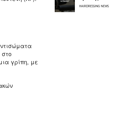
HAIRDRESSING NEWS
αντισώματα
 στο
μια γρίπη, με
ακών