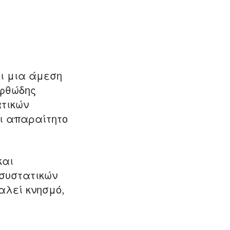
ει μια άμεση
αφθώδης
ατικών
αι απαραίτητο
και
 συστατικών
αλεί κνησμό,