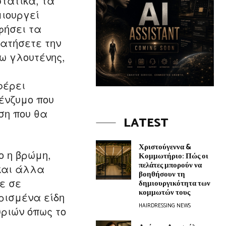
τατικά, τα
μιουργεί
φήσει τα
ματήσετε την
ω γλουτένης,
φέρει
ένζυμο που
ση που θα
LATEST
Χριστούγεννα &
ο η βρώμη,
Κομμωτήριο: Πώς οι
πελάτες μπορούν να
 και άλλα
βοηθήσουν τη
ε σε
δημιουργικότητα των
κομμωτών τους
ρισμένα είδη
HAIRDRESSING NEWS
υριών όπως το