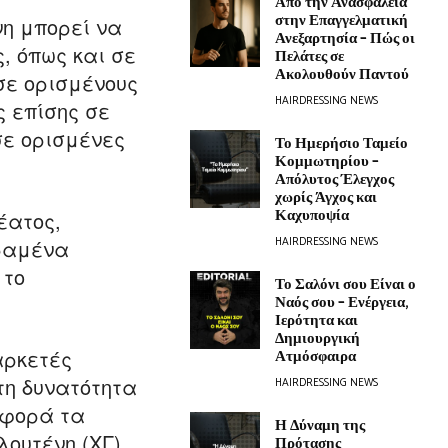
Από την Ανασφάλεια
στην Επαγγελματική
η μπορεί να
Ανεξαρτησία – Πώς οι
, όπως και σε
Πελάτες σε
Ακολουθούν Παντού
σε ορισμένους
HAIRDRESSING NEWS
ς επίσης σε
σε ορισμένες
Το Ημερήσιο Ταμείο
Κομμωτηρίου –
Απόλυτος Έλεγχος
χωρίς Άγχος και
Καχυποψία
έατος,
HAIRDRESSING NEWS
ηραμένα
 το
Το Σαλόνι σου Είναι ο
Ναός σου – Ενέργεια,
Ιερότητα και
Δημιουργική
αρκετές
Ατμόσφαιρα
τη δυνατότητα
HAIRDRESSING NEWS
αφορά τα
Η Δύναμη της
ουτένη (ΧΓ).
Πρότασης