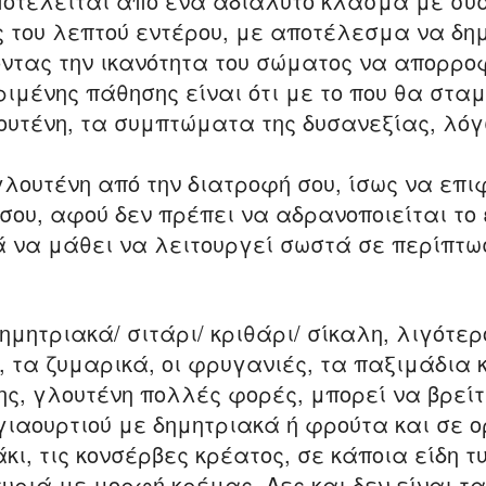
αποτελείται από ένα αδιάλυτο κλάσμα με συσ
ς του λεπτού εντέρου, με αποτέλεσμα να δη
ντας την ικανότητα του σώματος να απορρο
ριμένης πάθησης είναι ότι με το που θα στα
υτένη, τα συμπτώματα της δυσανεξίας, λόγ
γλουτένη από την διατροφή σου, ίσως να επι
ου, αφού δεν πρέπει να αδρανοποιείται το 
ά να μάθει να λειτουργεί σωστά σε περίπτω
ημητριακά/ σιτάρι/ κριθάρι/ σίκαλη, λιγότερ
ί, τα ζυμαρικά, οι φρυγανιές, τα παξιμάδια
ης, γλουτένη πολλές φορές, μπορεί να βρείτ
ιαουρτιού με δημητριακά ή φρούτα και σε ο
ι, τις κονσέρβες κρέατος, σε κάποια είδη τ
 τυριά με μορφή κρέμας. Λες και δεν είναι τα