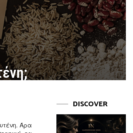
τένη;
DISCOVER
υτένη. Άρα