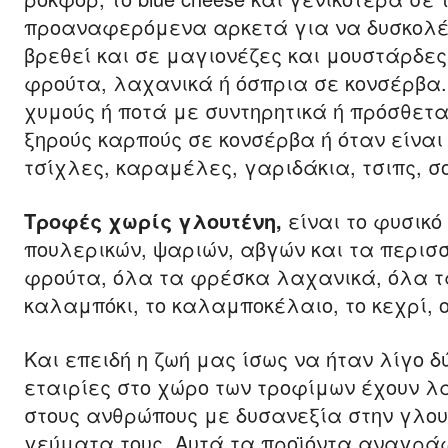
προαναφερόμενα αρκετά για να δυσκολέψ
βρεθεί και σε μαγιονέζες και μουστάρδες
φρούτα, λαχανικά ή όσπρια σε κονσέρβα. 
χυμούς ή ποτά με συντηρητικά ή πρόσθετα
ξηρούς καρπούς σε κονσέρβα ή όταν είνα
τσίχλες, καραμέλες, γαριδάκια, τσιπς, 
Τροφές χωρίς γλουτένη,
είναι το φυσικό
πουλερικών, ψαριών, αβγών και τα περισ
φρούτα, όλα τα φρέσκα λαχανικά, όλα τα 
καλαμπόκι, το καλαμποκέλαιο, το κεχρί, ο
Και επειδή η ζωή μας ίσως να ήταν λίγο 
εταιρίες στο χώρο των τροφίμων έχουν λα
στους ανθρώπους με δυσανεξία στην γλου
γεύματα τους. Αυτά τα προϊόντα αναγράφο