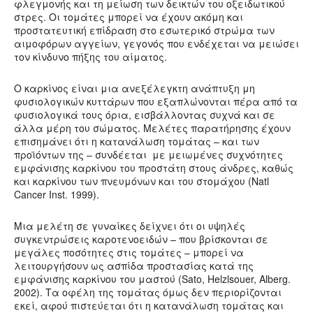
φλεγμονής και τη μείωση των δεικτών του οξειδωτικού
στρες. Οι τομάτες μπορεί να έχουν ακόμη και
προστατευτική επίδραση στο εσωτερικό στρώμα των
αιμοφόρων αγγείων, γεγονός που ενδέχεται να μειώσει
τον κίνδυνο πήξης του αίματος.
Ο καρκίνος είναι μια ανεξέλεγκτη ανάπτυξη μη
φυσιολογικών κυττάρων που εξαπλώνονται πέρα ​​από τα
φυσιολογικά τους όρια, εισβάλλοντας συχνά και σε
άλλα μέρη του σώματος. Μελέτες παρατήρησης έχουν
επισημάνει ότι η κατανάλωση τομάτας – και των
προϊόντων της – συνδέεται με μειωμένες συχνότητες
εμφάνισης καρκίνου του προστάτη στους άνδρες, καθώς
και καρκίνου των πνευμόνων και του στομάχου (Natl
Cancer Inst. 1999).
Μια μελέτη σε γυναίκες δείχνει ότι οι υψηλές
συγκεντρώσεις καροτενοειδών – που βρίσκονται σε
μεγάλες ποσότητες στις τομάτες – μπορεί να
λειτουργήσουν ως ασπίδα προστασίας κατά της
εμφάνισης καρκίνου του μαστού (Sato, Helzlsouer, Alberg.
2002). Τα οφέλη της τομάτας όμως δεν περιορίζονται
εκεί, αφού πιστεύεται ότι η κατανάλωση τομάτας και