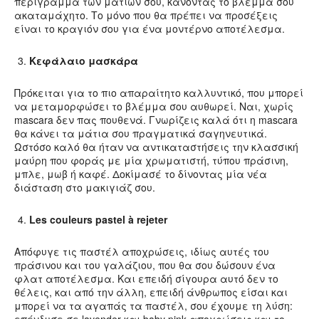
περίγραμμα των ματιών σου, κάνοντας το βλέμμα σου
ακαταμάχητο. Το μόνο που θα πρέπει να προσέξεις
είναι το κραγιόν σου για ένα μοντέρνο αποτέλεσμα.
Κεφάλαιο μασκάρα
Πρόκειται για το πιο απαραίτητο καλλυντικό, που μπορεί
να μεταμορφώσει το βλέμμα σου αυθωρεί. Ναι, χωρίς
mascara δεν πας πουθενά. Γνωρίζεις καλά ότι η mascara
θα κάνει τα μάτια σου πραγματικά σαγηνευτικά.
Ωστόσο καλό θα ήταν να αντικαταστήσεις την κλασσική
μαύρη που φοράς με μία χρωματιστή, τύπου πράσινη,
μπλε, μωβ ή καφέ. Δοκίμασέ το δίνοντας μία νέα
διάσταση στο μακιγιάζ σου.
Les couleurs pastel à rejeter
Απόφυγε τις παστέλ αποχρώσεις, ιδίως αυτές του
πράσινου και του γαλάζιου, που θα σου δώσουν ένα
φλατ αποτέλεσμα. Και επειδή σίγουρα αυτό δεν το
θέλεις, και από την άλλη, επειδή άνθρωπος είσαι και
μπορεί να τα αγαπάς τα παστέλ, σου έχουμε τη λύση: