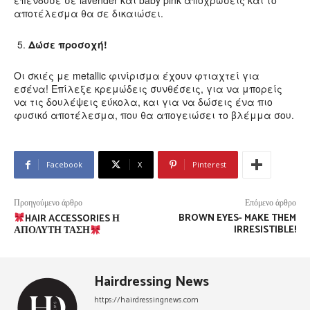
επένδυσε σε lavender και baby pink αποχρώσεις και το
αποτέλεσμα θα σε δικαιώσει.
Δώσε προσοχή!
Οι σκιές με metallic φινίρισμα έχουν φτιαχτεί για
εσένα! Επίλεξε κρεμώδεις συνθέσεις, για να μπορείς
να τις δουλέψεις εύκολα, και για να δώσεις ένα πιο
φυσικό αποτέλεσμα, που θα απογειώσει το βλέμμα σου.
Facebook
X
Pinterest
Προηγούμενο άρθρο
Επόμενο άρθρο
BROWN EYES- MAKE THEM
HAIR ACCESSORIES Η
IRRESISTIBLE!
ΑΠΌΛΥΤΗ ΤΆΣΗ
Hairdressing News
https://hairdressingnews.com