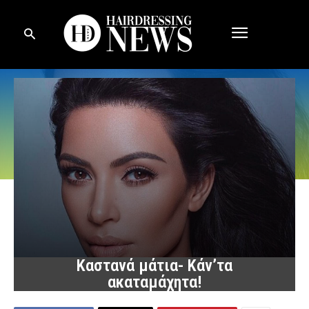
Καστανά μάτια- Κάν’τα
ακαταμάχητα!