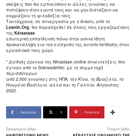
σκέψεις που θα εμπνεύσουν κι άλλες γυναίκες να
πιστέψουν στον εαυτό τους και να μην διστάζουν να
εκφράζουν τη φιλοδοξία τους.
Ταυτόχρονα, σε συνεργασία με ειδικούς από το
LeanIn.Org
, θα παρασχεθεί σε όλους τους εργαζομένους
της
Kérastase
εσωτερική εκπαίδευση πάνω στην ασυνείδητη
προκατάληψη για την ενίσχυση της αυτοπεποίθησης στον
εργασιακό τους χώρο.
*
Διεθνής έρευνα της Kérastase (online συνεντεύξεις που
έ
γιναν
από το ScènesdeVie), με τη συμμετοχή
περισσότερων
από 2.500 γυναίκες στις ΗΠΑ, την Κίνα, τη Βραζιλία, το
Ηνωμένο Βασίλειο,
αλλά και τη Γαλλία. Αύγουστος
2022.
Facebook
X
Pinterest
Προηγούμενο άρθρο
Επόμενο άρθρο
HAIRDRESSING NEWS
KÉRASTASE ORGANISED THE