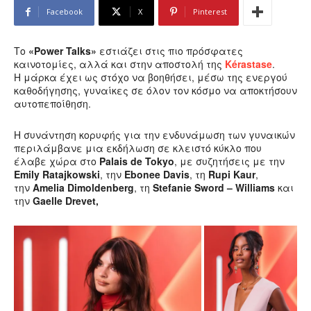
Facebook
X
Pinterest
Το
«Power Talks»
εστιάζει στις πιο πρόσφατες
καινοτομίες, αλλά και στην αποστολή της
Kérastase
.
Η μάρκα έχει ως στόχο να βοηθήσει, μέσω της ενεργού
καθοδήγησης, γυναίκες σε όλον τον κόσμο να αποκτήσουν
αυτοπεποίθηση.
Η συνάντηση κορυφής για την ενδυνάμωση των γυναικών
περιλάμβανε μια εκδήλωση σε κλειστό κύκλο που
έλαβε χώρα στο
Palais de Tokyo
, με συζητήσεις με την
Emily Ratajkowski
, την
Ebonee Davis
, τη
Rupi Kaur
,
την
Amelia Dimoldenberg
, τη
Stefanie Sword
– Williams
και
την
Gaelle Drevet,