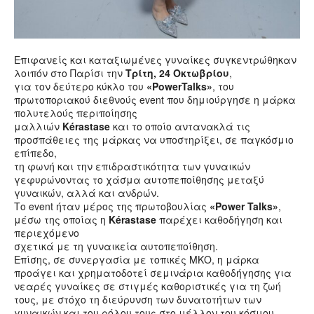
Επιφανείς και καταξιωμένες γυναίκες συγκεντρώθηκαν
λοιπόν στο Παρίσι την
Τρίτη, 24 Οκτωβρίου
,
για τον δεύτερο κύκλο του
«PowerTalks»
, του
πρωτοποριακού διεθνούς event που δημιούργησε η μάρκα
πολυτελούς περιποίησης
μαλλιών
Kérastase
και το οποίο αντανακλά τις
προσπάθειες της μάρκας να υποστηρίξει, σε παγκόσμιο
επίπεδο,
τη φωνή και την επιδραστικότητα των γυναικών
γεφυρώνοντας το χάσμα αυτοπεποίθησης μεταξύ
γυναικών, αλλά και ανδρών.
Το event ήταν μέρος της πρωτοβουλίας
«Power Talks»
,
μέσω της οποίας η
Kérastase
παρέχει καθοδήγηση και
περιεχόμενο
σχετικά με τη γυναικεία αυτοπεποίθηση.
Επίσης, σε συνεργασία με τοπικές ΜΚΟ, η μάρκα
προάγει και χρηματοδοτεί σεμινάρια καθοδήγησης για
νεαρές γυναίκες σε στιγμές καθοριστικές για τη ζωή
τους, με στόχο τη διεύρυνση των δυνατοτήτων των
γυναικών και του ρόλου τους στο μέλλον του κόσμου.