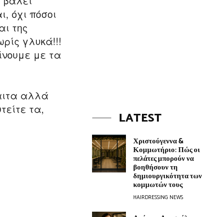
ε βάλει
ι, όχι πόσοι
αι της
ωρίς γλυκά!!!
ίνουμε με τα
ίαιτα αλλά
τείτε τα,
LATEST
Χριστούγεννα &
Κομμωτήριο: Πώς οι
πελάτες μπορούν να
βοηθήσουν τη
δημιουργικότητα των
κομμωτών τους
HAIRDRESSING NEWS