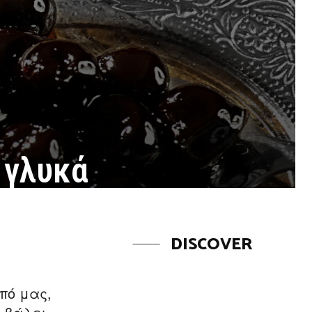
 γλυκά
DISCOVER
πό μας,