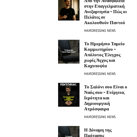
Από την Ανασφάλεια
στην Επαγγελματική
Ανεξαρτησία – Πώς οι
Πελάτες σε
Ακολουθούν Παντού
HAIRDRESSING NEWS
Το Ημερήσιο Ταμείο
Κομμωτηρίου –
Απόλυτος Έλεγχος
χωρίς Άγχος και
Καχυποψία
HAIRDRESSING NEWS
Το Σαλόνι σου Είναι ο
Ναός σου – Ενέργεια,
Ιερότητα και
Δημιουργική
Ατμόσφαιρα
HAIRDRESSING NEWS
Η Δύναμη της
Πρότασης