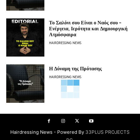
Το Σαλόνι σου Είναι ο Ναός σου –
Ενέργεια, Ιερότητα και Δημιουργική
Ατμόσφαιρα
HAIRDRESSING NEWS
Η Δύναμη της Πρότασης
HAIRDRESSING NEWS
Hairdressing News - Powered By
33PLUS PROJECTS