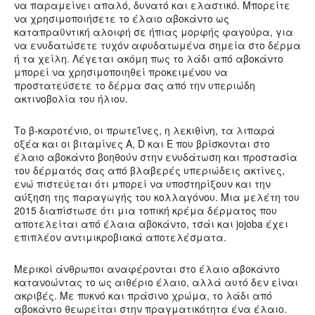
να παραμείνει απαλό, δυνατό και ελαστικό. Μπορείτε
να χρησιμοποιήσετε το έλαιο αβοκάντο ως
καταπραϋντική αλοιφή σε ήπιας μορφής φαγούρα, για
να ενυδατώσετε τυχόν αφυδατωμένα σημεία στο δέρμα
ή τα χείλη. Λέγεται ακόμη πως το λάδι από αβοκάντο
μπορεί να χρησιμοποιηθεί προκειμένου να
προστατεύσετε το δέρμα σας από την υπεριώδη
ακτινοβολία του ήλιου.
Το β-καροτένιο, οι πρωτεΐνες, η λεκιθίνη, τα λιπαρά
οξέα και οι βιταμίνες A, D και E που βρίσκονται στο
έλαιο αβοκάντο βοηθούν στην ενυδάτωση και προστασία
του δέρματός σας από βλαβερές υπεριώδεις ακτίνες,
ενώ πιστεύεται ότι μπορεί να υποστηρίξουν και την
αύξηση της παραγωγής του κολλαγόνου. Μια μελέτη του
2015 διαπίστωσε ότι μια τοπική κρέμα δέρματος που
αποτελείται από έλαια αβοκάντο, τσάι και jojoba έχει
επιπλέον αντιμικροβιακά αποτελέσματα.
Μερικοί άνθρωποι αναφέρονται στο έλαιο αβοκάντο
κατανοώντας το ως αιθέριο έλαιο, αλλά αυτό δεν είναι
ακριβές. Με πυκνό και πράσινο χρώμα, το λάδι από
αβοκάντο θεωρείται στην πραγματικότητα ένα έλαιο.