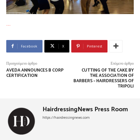
…
Facebook
X
Pinterest
Προηγούμενο άρθρο
Επόμενο άρθρο
AVEDA ANNOUNCES B CORP
CUTTING OF THE CAKE BY
CERTIFICATION
THE ASSOCIATION OF
BARBERS – HAIRDRESSERS OF
TRIPOLI
HairdressingNews Press Room
https://hairdressingnews.com