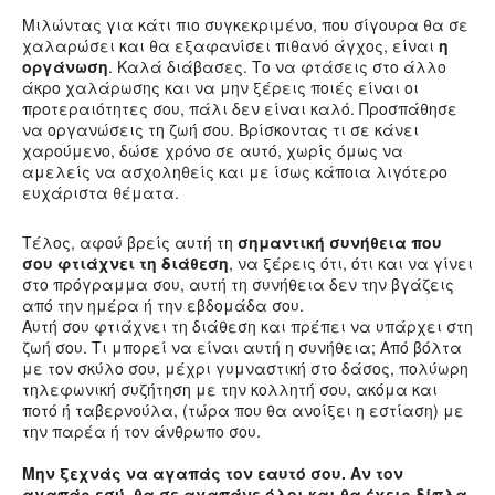
Μιλώντας για κάτι πιο συγκεκριμένο, που σίγουρα θα σε
χαλαρώσει και θα εξαφανίσει πιθανό άγχος, είναι
η
οργάνωση
. Καλά διάβασες. Το να φτάσεις στο άλλο
άκρο χαλάρωσης και να μην ξέρεις ποιές είναι οι
προτεραιότητες σου, πάλι δεν είναι καλό. Προσπάθησε
να οργανώσεις τη ζωή σου. Βρίσκοντας τι σε κάνει
χαρούμενο, δώσε χρόνο σε αυτό, χωρίς όμως να
αμελείς να ασχοληθείς και με ίσως κάποια λιγότερο
ευχάριστα θέματα.
Τέλος, αφού βρείς αυτή τη
σημαντική συνήθεια που
σου φτιάχνει τη διάθεση
, να ξέρεις ότι, ότι και να γίνει
στο πρόγραμμα σου, αυτή τη συνήθεια δεν την βγάζεις
από την ημέρα ή την εβδομάδα σου.
Αυτή σου φτιάχνει τη διάθεση και πρέπει να υπάρχει στη
ζωή σου. Τι μπορεί να είναι αυτή η συνήθεια; Από βόλτα
με τον σκύλο σου, μέχρι γυμναστική στο δάσος, πολύωρη
τηλεφωνική συζήτηση με την κολλητή σου, ακόμα και
ποτό ή ταβερνούλα, (τώρα που θα ανοίξει η εστίαση) με
την παρέα ή τον άνθρωπο σου.
Μην ξεχνάς να αγαπάς τον εαυτό σου. Αν τον
αγαπάς εσύ, θα σε αγαπάνε όλοι και θα έχεις δίπλα