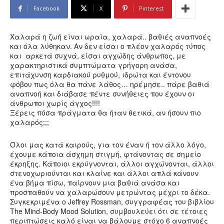
Facebook
X
Pinterest
Χαλαρά η ζωή είναι ωραία, χαλαρά.. βαθιές αναπνοές
και όλα λύθηκαν. Αν δεν είσαι ο πλέον χαλαρός τύπος
και αρκετά συχνά, είσαι αγχώδης άνθρωπος, με
χαρακτηριστικά συμπτώματα γρήγορη ανάσα,
επιτάχυνση καρδιακού ρυθμού, ιδρώτα και έντονου
φόβου πως όλα θα πάνε λάθος… ηρέμησε.. πάρε βαθιά
αναπνοή και διάβασε πέντε συνήθειες που έχουν οι
άνθρωποι χωρίς άγχος!!!!
Ξέρεις πόσα πράγματα θα ήταν θετικά, αν ήσουν πιο
χαλαρός;;;
Όλοι μας κατά καιρούς, για τον έναν ή τον άλλο λόγο,
έχουμε κάποια άσχημη στιγμή, φτάνοντας σε σημείο
έκρηξης. Κάποιοι εκρύγνονται, άλλοι αγχώνονται, άλλοι
στενοχωριούνται και κλαίνε και άλλοι απλά κάνουν
ένα βήμα πίσω, παίρνουν μια βαθιά ανάσα και
προσπαθούν να χαλαρώσουν μετρώντας μέχρι το δέκα.
Συγκεκριμένα ο Jeffrey Rossman, συγγραφέας του βιβλίου
The Mind-Body Mood Solution, συμβουλεύει ότι σε τέτοιες
περιπτώσεις καλό είναι να βάλουμε στόχο 6 αναπνοές