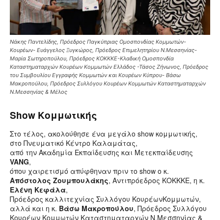
Νάκης Παντελίδης, Πρόεδρος Παγκύπριας Ομοσπονδίας Κομμωτών-
Κουρέων- Ευάγγελος Ξυγκώρος, Πρόεδρος Επιμελητηρίου Ν.Μεσσηνίας-
Μαρία Σωτηροπούλου, Πρόεδρος ΚΟΚΚΚΕ-Κλαδική Ομοσπονδία
Καταστηματαρχών Κουρέων Κομμωτών Ελλάδος -Τάσος Ζήνωνος, Πρόεδρος
του Συμβουλίου Εγγραφής Κομμωτών και Κουρέων Κύπρου- Βάσω
Μακροπούλου, Πρόεδρος Συλλόγου Κουρέων Κομμωτών Καταστηματαρχών
Ν.Μεσσηνίας & Μέλος
Show Κομμωτικής
Στο τέλος, ακολούθησε ένα μεγάλο show κομμωτικής,
στο Πνευματικό Κέντρο Καλαμάτας,
από την Ακαδημία Εκπαίδευσης και Μετεκπαίδευσης
VANG
,
όπου χαιρετισμό απύφθηναν πριν το show ο κ.
Απόστολος Ζουμπουλάκης
, Αντιπρόεδρος ΚΟΚΚΚΕ, η κ.
Ελένη Κεφάλα
,
Πρόεδρος καλλιτεχνίας Συλλόγου ΚουρέωνΚομμωτών,
αλλά και η κ.
Βάσω Μακροπούλου
, Πρόεδρος Συλλόγου
Κουρέων Κομμωτών Καταστηματαρχών Ν.Μεσσηνίας &