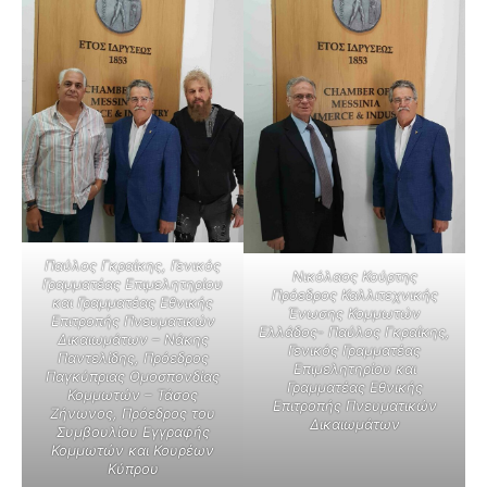
Παύλος
Γκραίκης, Γενικός
Νικόλαος Κούρτης
Γραμματέας Επιμελητηρίου
Πρόεδρος Καλλιτεχνικής
και Γραμματέας Εθνικής
Ένωσης Κομμωτών
Επιτροπής Πνευματικών
Ελλάδος- Παύλος Γκραίκης,
Δικαιωμάτων – Νάκης
Γενικός Γραμματέας
Παντελίδης, Πρόεδρος
Επιμελητηρίου και
Παγκύπριας Ομοσπονδίας
Γραμματέας Εθνικής
Κομμωτών – Τάσος
Επιτροπής Πνευματικών
Ζήνωνος, Πρόεδρος του
Δικαιωμάτων
Συμβουλίου Εγγραφής
Κομμωτών και Κουρέων
Κύπρου