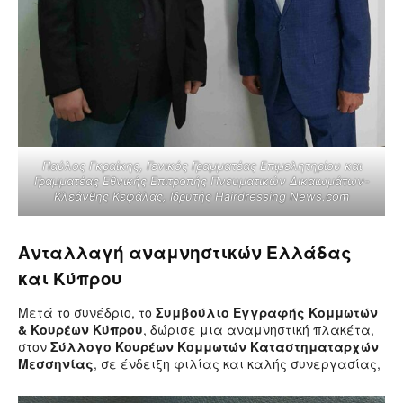
Παύλος Γκραίκης, Γενικός Γραμματέας Επιμελητηρίου και
Γραμματέας Εθνικής Επιτροπής Πνευματικών Δικαιωμάτων-
Κλεάνθης Κεφάλας, Ιδρυτής Hairdressing News.com
Ανταλλαγή αναμνηστικών Ελλάδας
και Κύπρου
Μετά το συνέδριο, το
Συμβούλιο Εγγραφής Κομμωτών
& Κουρέων Κύπρου
, δώρισε μια αναμνηστική πλακέτα,
στον
Σύλλογο Κουρέων Κομμωτών Καταστηματαρχών
Μεσσηνίας
, σε ένδειξη φιλίας και καλής συνεργασίας,