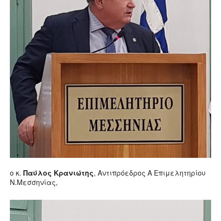
ο κ.
Παύλος Κρανιώτης
, Αντιπρόεδρος Α Επιμελητηρίου
Ν.Μεσσηνίας,