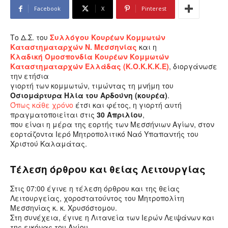
Facebook
X
Pinterest
Το Δ.Σ. του
Συλλόγου Κουρέων Κομμωτών
Καταστηματαρχών Ν. Μεσσηνίας
και η
Κλαδική Ομοσπονδία Κουρέων Κομμωτών
Καταστηματαρχών Ελλάδας (Κ.Ο.Κ.Κ.Κ.Ε)
, διοργάνωσε
την ετήσια
γιορτή των κομμωτών, τιμώντας τη μνήμη του
Οσιομάρτυρα Ηλία του Αρδούνη (κουρέα)
.
Όπως κάθε χρόνο
έτσι και φέτος, η γιορτή αυτή
πραγματοποιείται στις
30 Απριλίου
,
που είναι η μέρα της εορτής των Μεσσήνιων Αγίων, στον
εορτάζοντα Ιερό Μητροπολιτικό Ναό Υπαπαντής του
Χριστού Καλαμάτας.
Τέλεση όρθρου και θείας Λειτουργίας
Στις 07:00 έγινε η τέλεση όρθρου και της θείας
Λειτουργείας, χοροστατούντος του Μητροπολίτη
Μεσσηνίας κ. κ. Χρυσόστομου.
Στη συνέχεια, έγινε η Λιτανεία των Ιερών Λειψάνων και
της εικόνας του Αγίου,