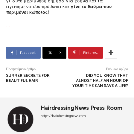
γι’ αυτό μερίμνησε σήμερα για εσένα και τα
αγαπημένα σου πρόσωπα και
γίνε το θαύμα που
περιμένει κάποιος
!
…
Facebook
X
Pinterest
Προηγούμενο άρθρο
Επόμενο άρθρο
SUMMER SECRETS FOR
DID YOU KNOW THAT
BEAUTIFUL HAIR
ALMOST HALF AN HOUR OF
YOUR TIME CAN SAVE A LIFE?
HairdressingNews Press Room
https://hairdressingnews.com