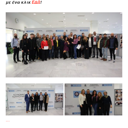
με ένα
κλικ
ΕΔΩ
!
…