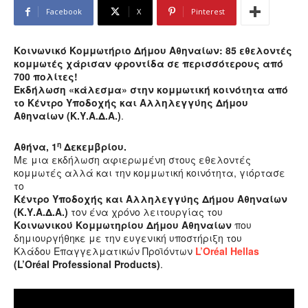
Facebook
X
Pinterest
Κοινωνικό Κομμωτήριο Δήμου Αθηναίων:
85 εθελοντές
κομμωτές χάρισαν φροντίδα σε περισσότερους από
700 πολίτες!
Εκδήλωση «κάλεσμα» στην κομμωτική κοινότητα από
το Κέντρο Υποδοχής και Αλληλεγγύης Δήμου
Αθηναίων (Κ.Υ.Α.Δ.Α.)
.
η
Αθήνα, 1
Δεκεμβρίου.
Με μια εκδήλωση αφιερωμένη στους εθελοντές
κομμωτές αλλά και την κομμωτική κοινότητα, γιόρτασε
το
Κέντρο Υποδοχής και Αλληλεγγύης Δήμου Αθηναίων
(Κ.Υ.Α.Δ.Α.)
τον ένα χρόνο λειτουργίας του
Κοινωνικού Κομμωτηρίου Δήμου Αθηναίων
που
δημιουργήθηκε με την ευγενική υποστήριξη του
Κλάδου Επαγγελματικών Προϊόντων
L’Oréal Hellas
(L’Oréal Professional Products)
.