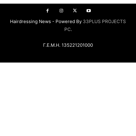
Hairdressing News - Powered By
33PLUS PROJECTS
PC
.
Γ.Ε.Μ.Η. 135221201000