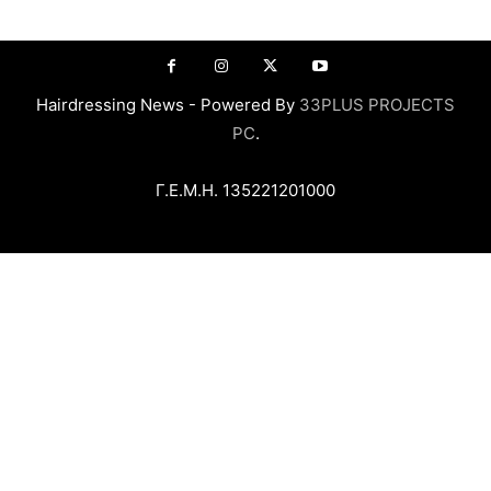
Hairdressing News - Powered By
33PLUS PROJECTS
PC
.
Γ.Ε.Μ.Η. 135221201000