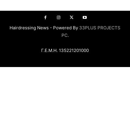
Hairdressing News - Powered By
33PLUS PROJECTS
PC
.
Γ.Ε.Μ.Η. 135221201000