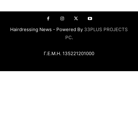
Hairdressing News - Powered By
33PLUS PROJECTS
PC
.
Γ.Ε.Μ.Η. 135221201000