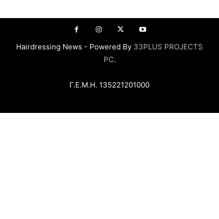
Hairdressing News - Powered By
33PLUS PROJECTS
PC
.
Γ.Ε.Μ.Η. 135221201000