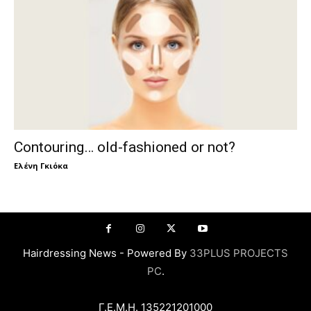
Contouring… old-fashioned or not?
Ελένη Γκιόκα
Hairdressing News - Powered By
33PLUS PROJECTS
PC
.
Γ.Ε.Μ.Η. 135221201000