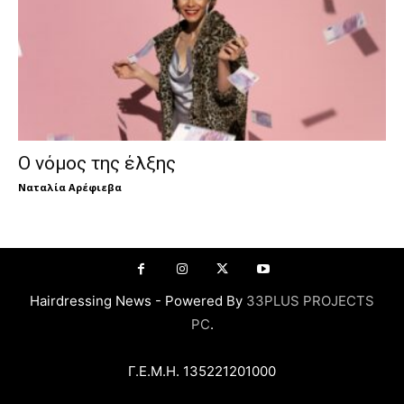
Ο νόμος της έλξης
Ναταλία Αρέφιεβα
Hairdressing News - Powered By
33PLUS PROJECTS
PC
.
Γ.Ε.Μ.Η. 135221201000