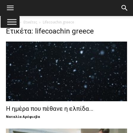
Αρχική
Ετικέτες
Lifecoachin greece
Ετικέτα: lifecoachin greece
Η ημέρα που πέθανε η ελπίδα…
Ναταλία Αρέφιεβα