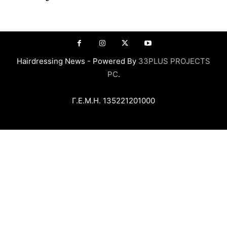
Hairdressing News - Powered By
33PLUS PROJECTS
PC
.
Γ.Ε.Μ.Η. 135221201000