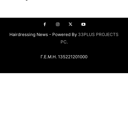
Hairdressing News - Powered By
33PLUS PROJECTS
PC
.
Γ.Ε.Μ.Η. 135221201000