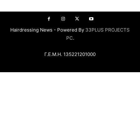
Hairdressing News - Powered By
33PLUS PROJECTS
PC
.
Γ.Ε.Μ.Η. 135221201000