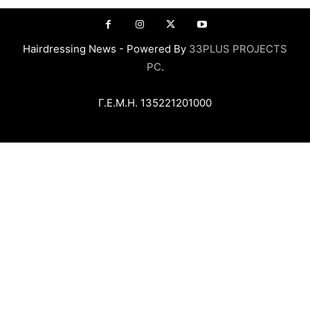
Hairdressing News - Powered By
33PLUS PROJECTS
PC
.
Γ.Ε.Μ.Η. 135221201000