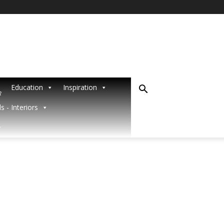
Education
Inspiration
R
s - Interiors