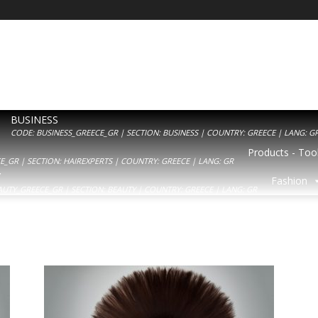
BUSINESS
CODE: BUSINESS_GREECE_GR | SECTION: BUSINESS | COUNTRY: GREECE | LANG: G
Products - Tool
_GR | SECTION: HAIREXPERTS | COUNTRY: GREECE | LANG: GR
Y
Fashion
AUTY_GREECE_GR | SECTION: BEAUTY | COUNTRY: GREECE | LANG: GR