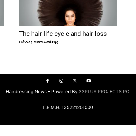
The hair life cycle and hair loss
Γιάννος Μιντιλονίτης
Hairdressing News - Powered By
33PLUS PROJECTS PC
.
Γ.Ε.Μ.Η. 135221201000