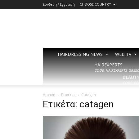
Σύνδεση / Εγγραφή
CHOOSE COUNTRY
HAIRDRESSING NEWS
WEB TV
HAIREXPERTS
CODE: HAIREXPERTS_GREECE
BEAUT
CODE: BE
Αρχική
Ετικέτες
Catagen
Ετικέτα: catagen