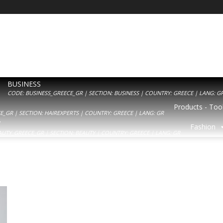
BUSINESS
CODE: BUSINESS_GREECE_GR | SECTION: BUSINESS | COUNTRY: GREECE | LANG: G
Products - Tool
_GR | SECTION: HAIREXPERTS | COUNTRY: GREECE | LANG: GR
Y
Fashion
AUTY_GREECE_GR | SECTION: BEAUTY | COUNTRY: GREECE | LANG: GR