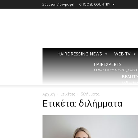
Σύνδεση / Εγγραφή
CHOOSE COUNTRY
HAIRDRESSING NEWS
WEB TV
HAIREXPERTS
CODE: HAIREXPERTS_GREECE
BEAUT
CODE: BE
Αρχική
Ετικέτες
διλήμματα
Ετικέτα: διλήμματα