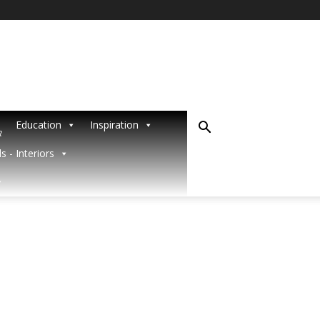
Education
Inspiration
R
s - Interiors