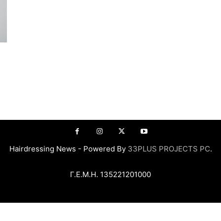
Hairdressing News - Powered By
33PLUS PROJECTS PC
.
Γ.Ε.Μ.Η. 135221201000