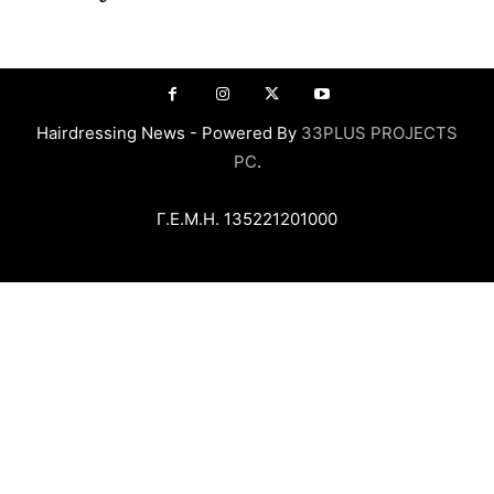
Hairdressing News - Powered By
33PLUS PROJECTS
PC
.
Γ.Ε.Μ.Η. 135221201000