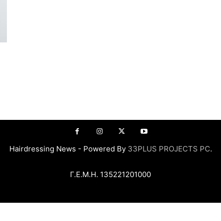
Hairdressing News - Powered By
33PLUS PROJECTS PC
.
Γ.Ε.Μ.Η. 135221201000