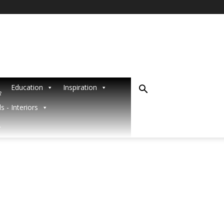
Education
Inspiration
R
s - Interiors