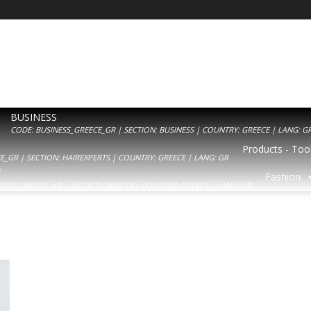
BUSINESS
CODE: BUSINESS_GREECE_GR | SECTION: BUSINESS | COUNTRY: GREECE | LANG: G
Products - Tool
_GR | SECTION: HAIREXPERTS | COUNTRY: GREECE | LANG: GR
Y
Fashion
AUTY_GREECE_GR | SECTION: BEAUTY | COUNTRY: GREECE | LANG: GR