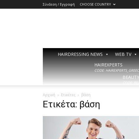
Σύνδεση / Εγγραφή
CHOOSE COUNTRY
HAIRDRESSING NEWS
WEB TV
HAIREXPERTS
CODE: HAIREXPERTS_GREECE
BEAUT
CODE: BE
Αρχική
Ετικέτες
βάση
Ετικέτα: βάση