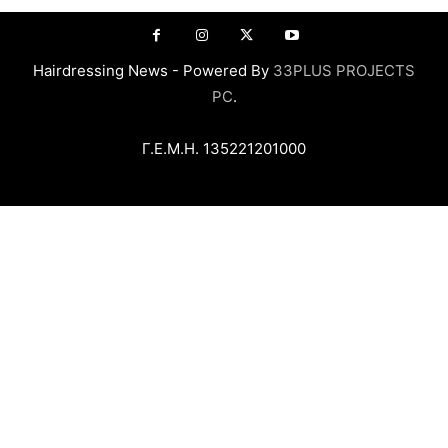
Hairdressing News - Powered By
33PLUS PROJECTS
PC
.
Γ.Ε.Μ.Η. 135221201000