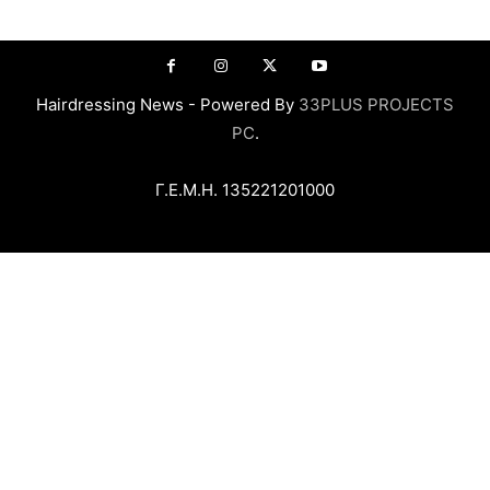
Hairdressing News - Powered By
33PLUS PROJECTS
PC
.
Γ.Ε.Μ.Η. 135221201000