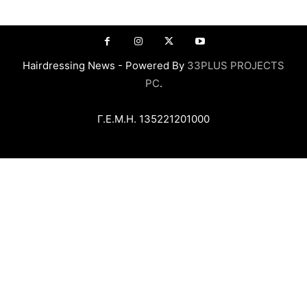
Hairdressing News - Powered By
33PLUS PROJECTS
PC
.
Γ.Ε.Μ.Η. 135221201000